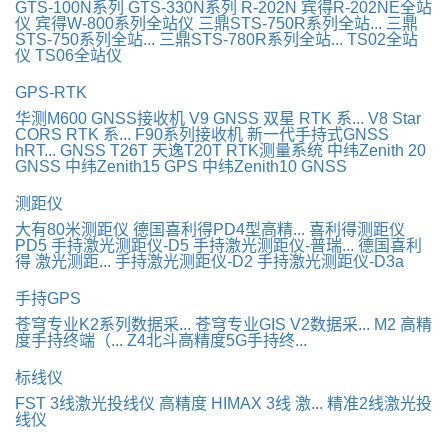
GTS-100N系列
GTS-330N系列
R-202N
宾得R-202NE全站
仪
宾得W-800系列全站仪
三鼎STS-750R系列全站...
三鼎
STS-750系列全站...
三鼎STS-780R系列全站...
TS02全站
仪
TS06全站仪
GPS-RTK
华测M600 GNSS接收机
V9 GNSS 双星 RTK 系...
V8 Star
CORS RTK 系...
F90系列接收机
新一代手持式GNSS
hRT...
GNSS T26T
天逸T20T RTK测量系统
中纬Zenith 20
GNSS
中纬Zenith15 GPS
中纬Zenith10 GNSS
测距仪
大有80米测距仪
德国喜利得PD4型高精...
喜利得测距仪
PD5
手持激光测距仪-D5
手持激光测距仪-普瑞...
德国喜利
得 激光测距...
手持激光测距仪-D2
手持激光测距仪-D3a
手持GPS
苍穹专业K2系列数据采...
苍穹专业GIS V2数据采...
M2 高精
度手持终端（...
Z4北斗高精度5G手持终...
标线仪
FST 3线激光投线仪
高精度 HIMAX 3线 激...
精准2线激光投
线仪