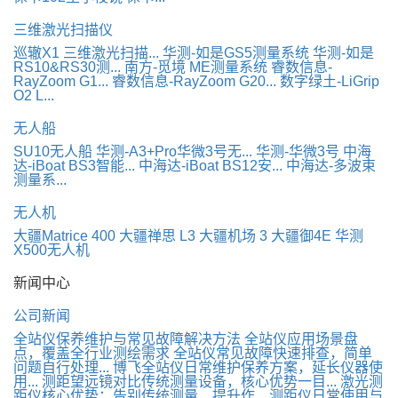
三维激光扫描仪
巡辙X1 三维激光扫描...
华测-如是GS5测量系统
华测-如是
RS10&RS30测...
南方-觅境 ME测量系统
睿数信息-
RayZoom G1...
睿数信息-RayZoom G20...
数字绿土-LiGrip
O2 L...
无人船
SU10无人船
华测-A3+Pro华微3号无...
华测-华微3号
中海
达-iBoat BS3智能...
中海达-iBoat BS12安...
中海达-多波束
测量系...
无人机
大疆Matrice 400
大疆禅思 L3
大疆机场 3
大疆御4E
华测
X500无人机
新闻中心
公司新闻
全站仪保养维护与常见故障解决方法
全站仪应用场景盘
点，覆盖全行业测绘需求
全站仪常见故障快速排查，简单
问题自行处理...
博飞全站仪日常维护保养方案，延长仪器使
用...
测距望远镜对比传统测量设备，核心优势一目...
激光测
距仪核心优势：告别传统测量，提升作...
测距仪日常使用与