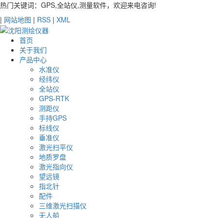
热门关键词：GPS,全站仪,测量软件，欢迎来电咨询!
|
网站地图
|
RSS
|
XML
首页
关于我们
产品中心
水准仪
经纬仪
全站仪
GPS-RTK
测距仪
手持GPS
标线仪
垂准仪
激光扫平仪
地质罗盘
激光指向仪
望远镜
指北针
配件
三维激光扫描仪
无人船