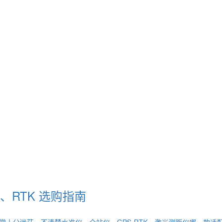
RTK 选购指南
常十分迷茫，不清楚水准仪、全站仪、GPS‑RTK、激光测距仪哪一款